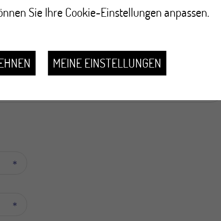
nnen Sie Ihre Cookie-Einstellungen anpassen.
sorge im Rahmen des Programms durchführen lassen und
ern, können Sie uns jederzeit unter 027 329 04 10 kontakt
LEHNEN
MEINE EINSTELLUNGEN