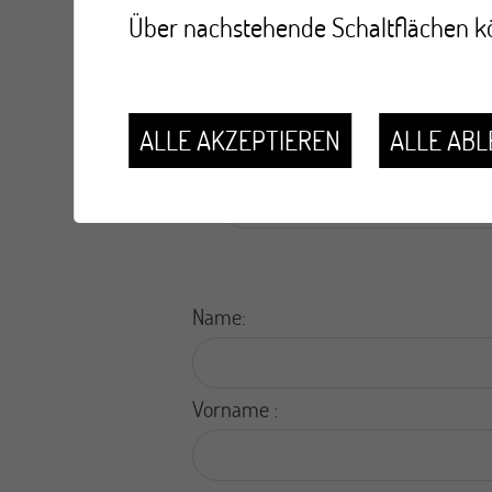
Über nachstehende Schaltflächen kö
Ich möchte keine Darmkrebsvor
erhalten.
Wenn Sie Ihre Meinung änd
anfordern.
ALLE AKZEPTIEREN
ALLE AB
Anderer Grund:
Name:
Vorname :