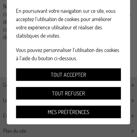
Nous enregistrons vos données personnelles
En poursuivant votre navigation sur ce site, vous
conformément aux lois en vigueur sur la protection des
acceptez l'utilisation de cookies pour améliorer
données. Vos données personnelles sont traitées
votre expérience utilisateur et réaliser des
conformément à la déclaration de protection des
statistiques de visites.
données de Promotion santé Valais.
Vous pouvez personnaliser l'utilisation des cookies
à l'aide du bouton ci-dessous.
TOUT ACCEPTER
Contact
TOUT REFUSER
Liens
MES PRÉFÉRENCES
Espace professionnel
Plan du site