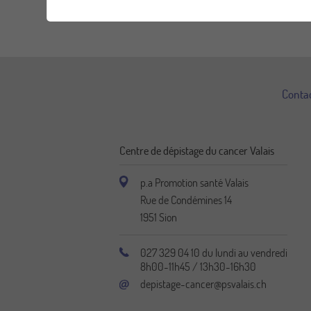
Conta
Centre de dépistage du cancer Valais
p.a Promotion santé Valais
Rue de Condémines 14
1951
Sion
027 329 04 10 du lundi au vendredi
8h00-11h45 / 13h30-16h30
depistage-cancer@psvalais.ch