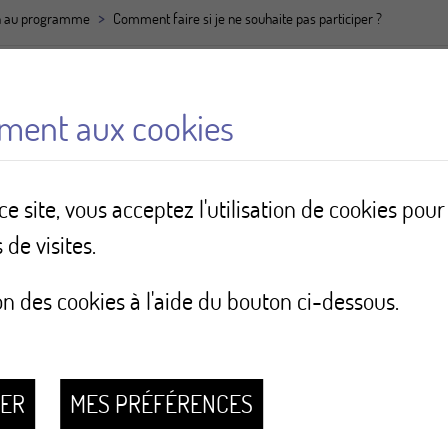
>
on au programme
Comment faire si je ne souhaite pas participer ?
ement aux cookies
i je ne souhaite pas par
e site, vous acceptez l'utilisation de cookies pou
 de visites.
soit:
on des cookies à l'aide du bouton ci-dessous.
valais.ch
çu avec la lettre d’invitation
SER
MES PRÉFÉRENCES