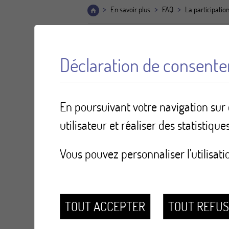
>
>
>
En savoir plus
FAQ
La participati
Déclaration de consent
Comment faire s
En poursuivant votre navigation sur c
utilisateur et réaliser des statistiques
Nous vous invitons à nous le signaler 
par téléphone au 027 329 04 10
Vous pouvez personnaliser l'utilisati
par mail à
depistage-cancer@ps
en renvoyant le coupon-réponse re
TOUT ACCEPTER
TOUT REFU
en cliquant
ici